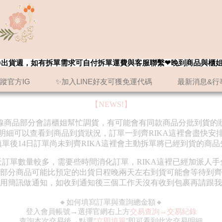
8/20出貨週，如有拆單需求可自付拆單運費與客服聯繫❤晚到商品與櫃
追蹤官方IG
✨加入LINE好友可獲免運代碼
最新消息&行