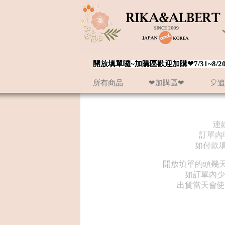
開放填單囉~加購區歡迎加購❤7/31~
所有商品
❤加購區❤
🎈