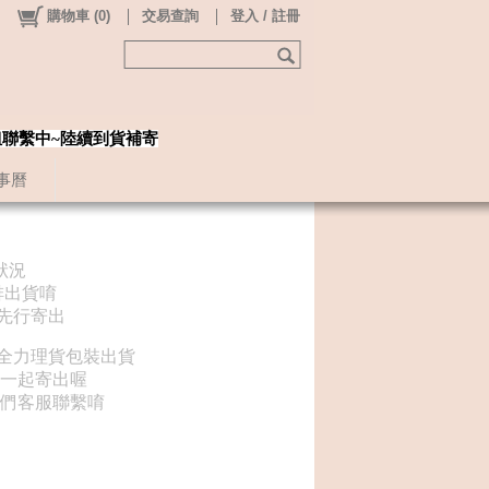
購物車
(
0
)
交易查詢
登入 / 註冊
姐聯繫中~陸續到貨補寄
事曆