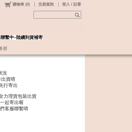
購物車
(
0
)
交易查詢
登入 / 註冊
姐聯繫中~陸續到貨補寄
事曆