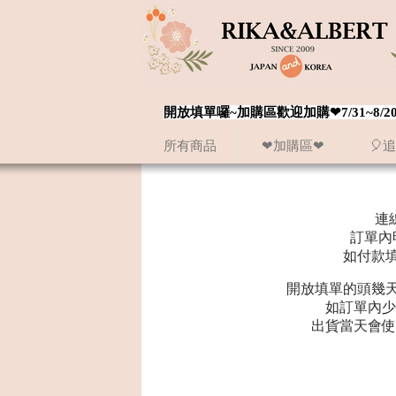
開放填單囉~加購區歡迎加購❤7/31~
所有商品
❤加購區❤
🎈