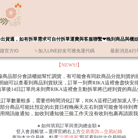
8/20出貨週，如有拆單需求可自付拆單運費與客服聯繫❤晚到商品與櫃
追蹤官方IG
✨加入LINE好友可獲免運代碼
最新消息&行