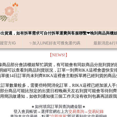
8/20出貨週，如有拆單需求可自付拆單運費與客服聯繫❤晚到商品與櫃
追蹤官方IG
✨加入LINE好友可獲免運代碼
最新消息&行