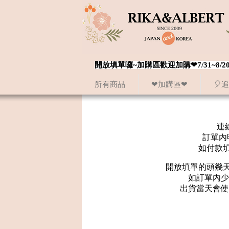
開放填單囉~加購區歡迎加購❤7/31~
所有商品
❤加購區❤
🎈