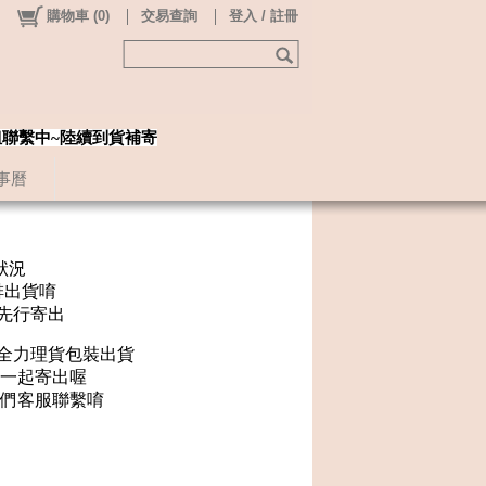
購物車
(
0
)
交易查詢
登入 / 註冊
姐聯繫中~陸續到貨補寄
事曆