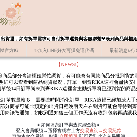
8/20出貨週，如有拆單需求可自付拆單運費與客服聯繫❤晚到商品與櫃
追蹤官方IG
✨加入LINE好友可獲免運代碼
最新消息&行