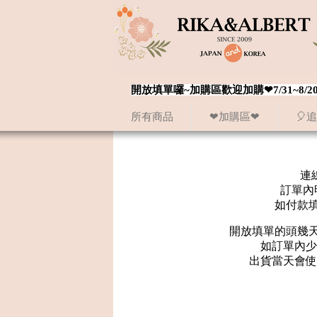
開放填單囉~加購區歡迎加購❤7/31~
所有商品
❤加購區❤
🎈