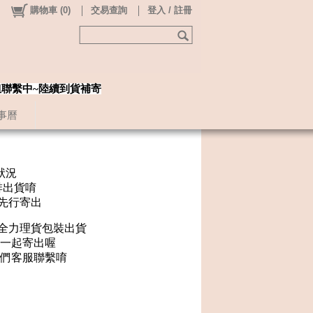
購物車
(
0
)
交易查詢
登入 / 註冊
姐聯繫中~陸續到貨補寄
事曆