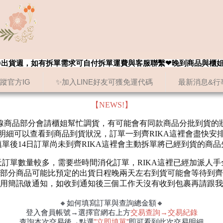
8/20出貨週，如有拆單需求可自付拆單運費與客服聯繫❤晚到商品與櫃
追蹤官方IG
✨加入LINE好友可獲免運代碼
最新消息&行