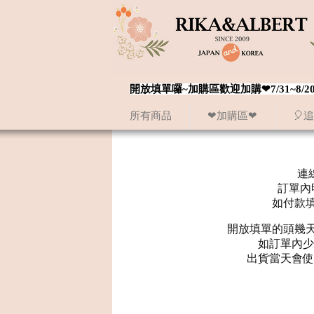
開放填單囉~加購區歡迎加購❤7/31~
所有商品
❤加購區❤
🎈