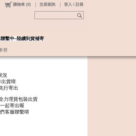
購物車
(
0
)
交易查詢
登入 / 註冊
姐聯繫中~陸續到貨補寄
事曆