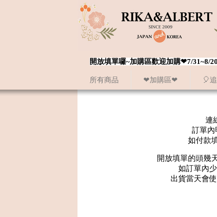
開放填單囉~加購區歡迎加購❤7/31~
所有商品
❤加購區❤
🎈