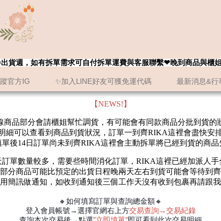
8/20出貨週，如有拆單需求可自付拆單運費與客服聯繫❤晚到商品與櫃
追蹤官方IG
✨加入LINE好友可獲免運代碼
最新消息&行