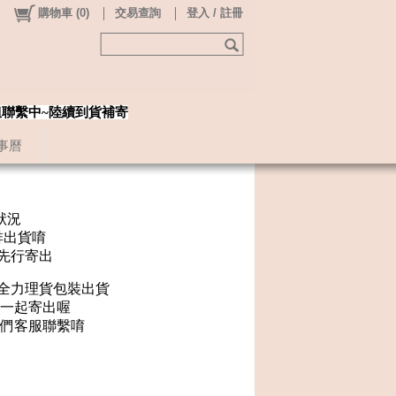
購物車
(
0
)
交易查詢
登入 / 註冊
姐聯繫中~陸續到貨補寄
事曆