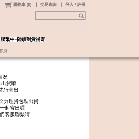
購物車
(
0
)
交易查詢
登入 / 註冊
姐聯繫中~陸續到貨補寄
事曆