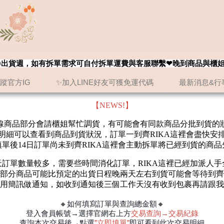
8/20出貨週，如有拆單需求可自付拆單運費與客服聯繫❤晚到商品與櫃
追蹤官方IG
✨加入LINE好友可獲免運代碼
最新消息&行