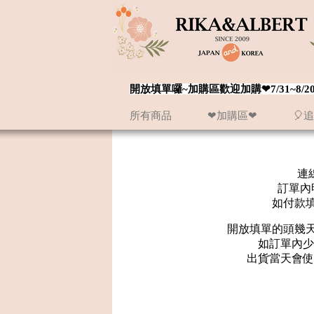
開放填單囉~加購區歡迎加購❤7/31~
所有商品
❤加購區❤
🎈