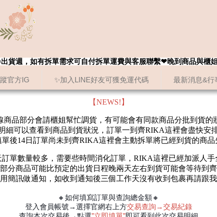
8/20出貨週，如有拆單需求可自付拆單運費與客服聯繫❤晚到商品與櫃
追蹤官方IG
✨加入LINE好友可獲免運代碼
最新消息&行