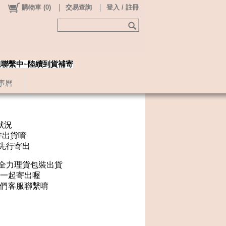
購物車
(
0
)
交易查詢
登入 / 註冊
姐聯繫中~陸續到貨補寄
事曆