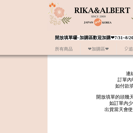
開放填單囉~加購區歡迎加購❤7/31~
所有商品
❤加購區❤
🎈