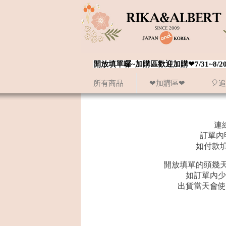
開放填單囉~加購區歡迎加購❤7/31~
所有商品
❤加購區❤
🎈