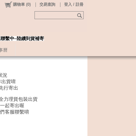
購物車
(
0
)
交易查詢
登入 / 註冊
姐聯繫中~陸續到貨補寄
事曆