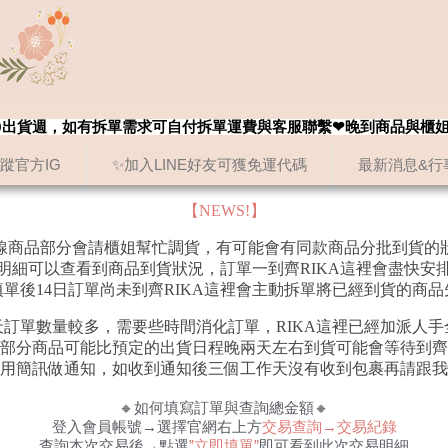
8/20出貨週，如有拆單需求可自付拆單運費與客服聯繫❤晚到商品與櫃
追蹤官方IG
✨加入LINE好友可獲免運代碼
最新消息&行