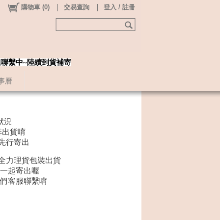
購物車
(
0
)
交易查詢
登入 / 註冊
姐聯繫中~陸續到貨補寄
事曆