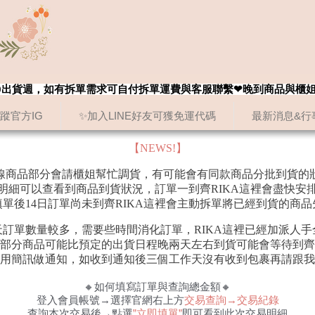
8/20出貨週，如有拆單需求可自付拆單運費與客服聯繫❤晚到商品與櫃
追蹤官方IG
✨加入LINE好友可獲免運代碼
最新消息&行