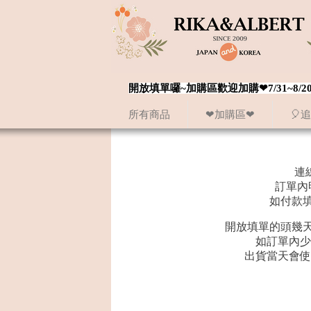
開放填單囉~加購區歡迎加購❤7/31~
所有商品
❤加購區❤
🎈