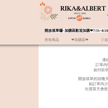
開放填單囉~加購區歡迎加購❤7/31~
所有商品
❤加購區❤
🎈