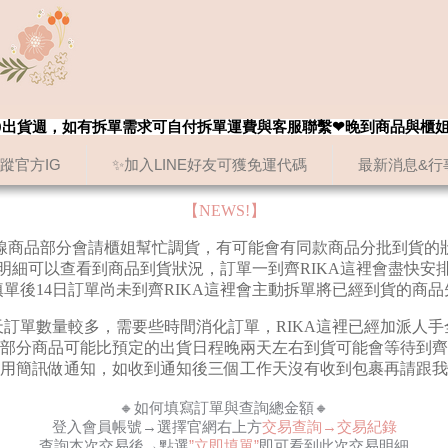
8/20出貨週，如有拆單需求可自付拆單運費與客服聯繫❤晚到商品與櫃
追蹤官方IG
✨加入LINE好友可獲免運代碼
最新消息&行