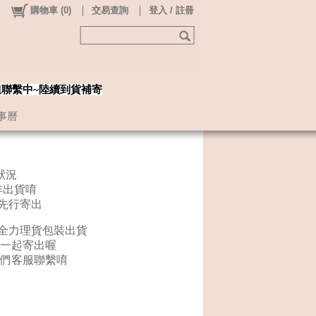
購物車
(
0
)
交易查詢
登入 / 註冊
姐聯繫中~陸續到貨補寄
事曆