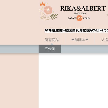
開放填單囉~加購區歡迎加購❤7/31~
所有商品
❤加購區❤
🎈