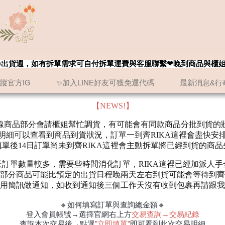
8/20出貨週，如有拆單需求可自付拆單運費與客服聯繫❤晚到商品與櫃
追蹤官方IG
✨加入LINE好友可獲免運代碼
最新消息&行