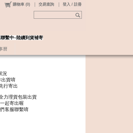
購物車
(
0
)
交易查詢
登入 / 註冊
姐聯繫中~陸續到貨補寄
事曆