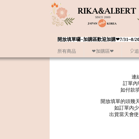
開放填單囉~加購區歡迎加購❤7/31~
所有商品
❤加購區❤
🎈