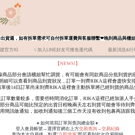
8/20出貨週，如有拆單需求可自付拆單運費與客服聯繫❤晚到商品與櫃
追蹤官方IG
✨加入LINE好友可獲免運代碼
最新消息&行