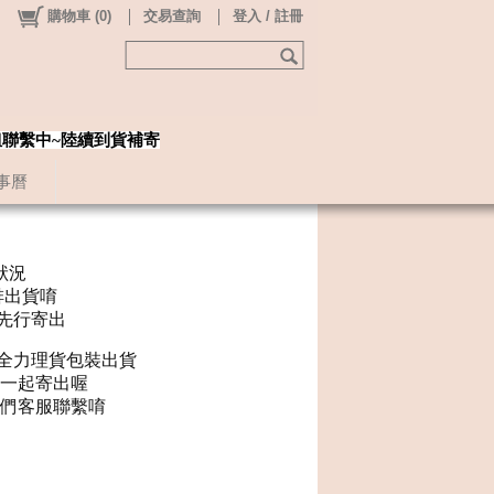
購物車
(
0
)
交易查詢
登入 / 註冊
姐聯繫中~陸續到貨補寄
事曆