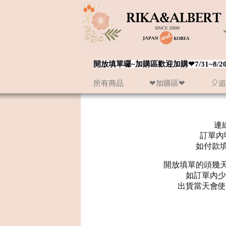
開放填單囉~加購區歡迎加購❤7/31~
所有商品
❤加購區❤
🎈