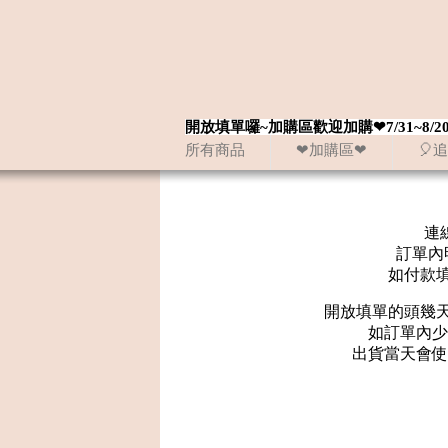
開放填單囉~加購區歡迎加購❤7/31~
所有商品
❤加購區❤
🎈