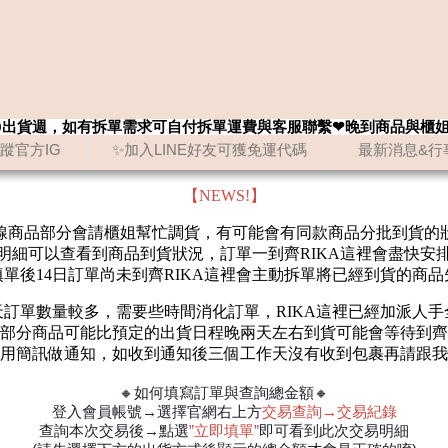
8/20出貨週，如有拆單需求可自付拆單運費與客服聯繫❤晚到商品與櫃
追蹤官方IG
✨加入LINE好友可獲免運代碼
最新消息&行