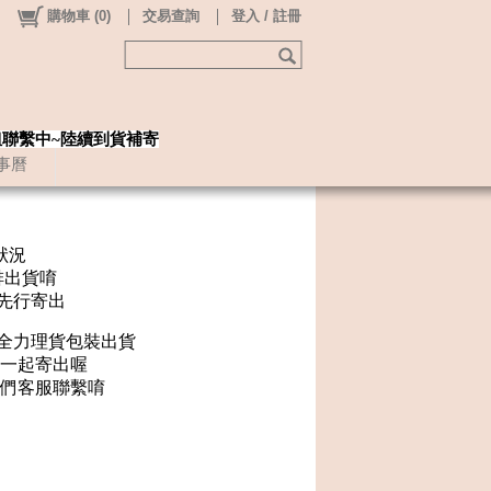
購物車
(
0
)
交易查詢
登入 / 註冊
姐聯繫中~陸續到貨補寄
事曆