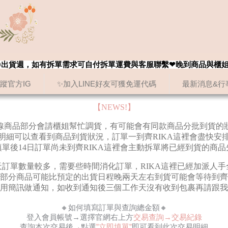
8/20出貨週，如有拆單需求可自付拆單運費與客服聯繫❤晚到商品與櫃
追蹤官方IG
✨加入LINE好友可獲免運代碼
最新消息&行