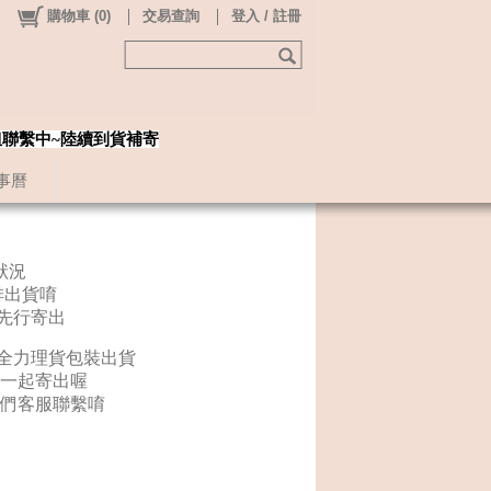
購物車
(
0
)
交易查詢
登入 / 註冊
姐聯繫中~陸續到貨補寄
事曆