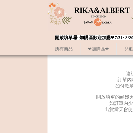
開放填單囉~加購區歡迎加購❤7/31~
所有商品
❤加購區❤
🎈