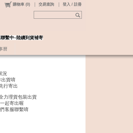
購物車
(
0
)
交易查詢
登入 / 註冊
姐聯繫中~陸續到貨補寄
事曆