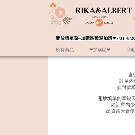
開放填單囉~加購區歡迎加購❤7/31~
所有商品
❤加購區❤
🎈