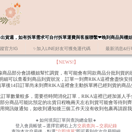
8/20出貨週，如有拆單需求可自付拆單運費與客服聯繫❤晚到商品與櫃
追蹤官方IG
✨加入LINE好友可獲免運代碼
最新消息&行