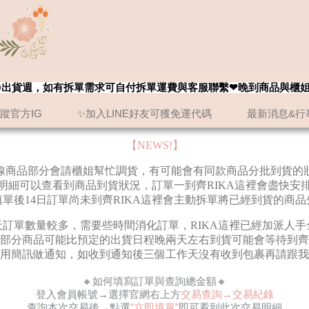
8/20出貨週，如有拆單需求可自付拆單運費與客服聯繫❤晚到商品與櫃
追蹤官方IG
✨加入LINE好友可獲免運代碼
最新消息&行