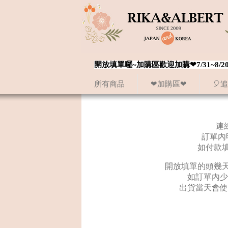
開放填單囉~加購區歡迎加購❤7/31~
所有商品
❤加購區❤
🎈