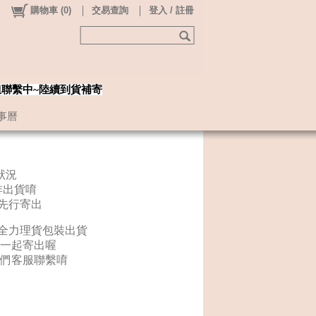
購物車
(
0
)
交易查詢
登入 / 註冊
姐聯繫中~陸續到貨補寄
事曆