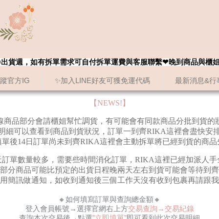
8/20出貨週，如有拆單需求可自付拆單運費與客服聯繫❤晚到商品與櫃
追蹤官方IG
✨加入LINE好友可獲免運代碼
最新消息&行