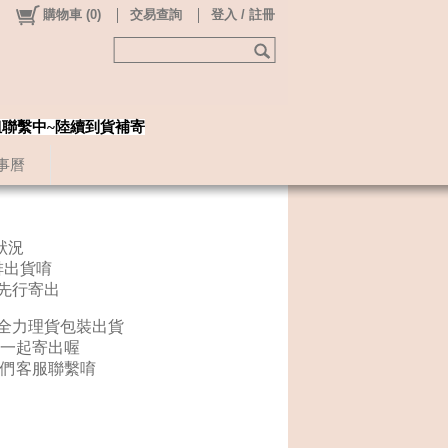
購物車
(
0
)
交易查詢
登入 / 註冊
姐聯繫中~陸續到貨補寄
事曆