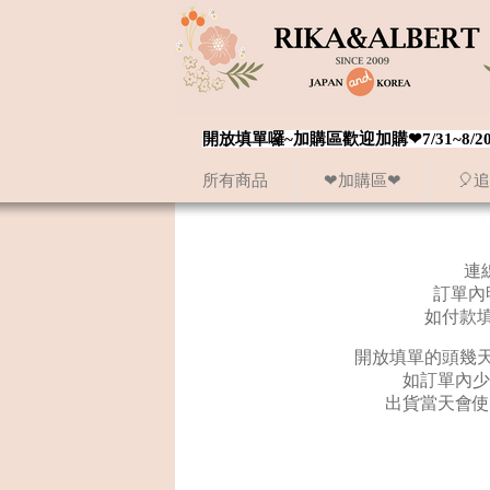
開放填單囉~加購區歡迎加購❤7/31~
所有商品
❤加購區❤
🎈