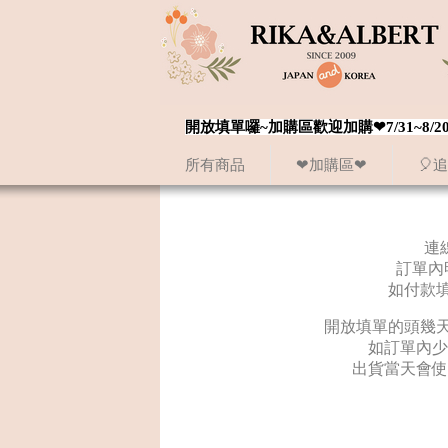
開放填單囉~加購區歡迎加購❤7/31~
所有商品
❤加購區❤
🎈