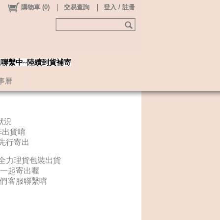
購物車
(
0
)
交易查詢
登入 / 註冊
姐聯繫中~陸續到貨補寄
事曆