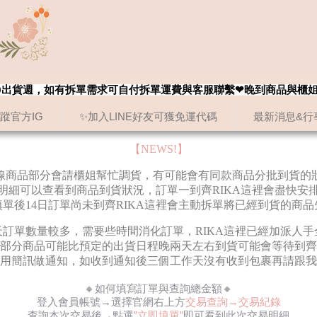
8/20出貨週，如有拆單需求可自付拆單運費與客服聯繫❤晚到商品與櫃
追蹤官方IG
✨加入LINE好友可獲免運代碼
最新消息&行