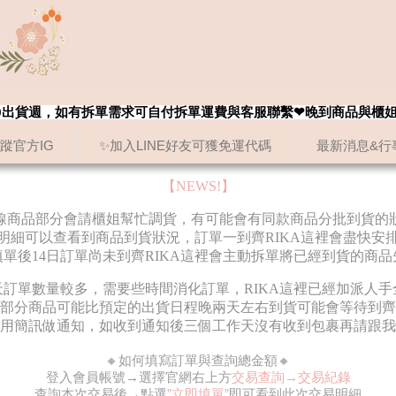
8/20出貨週，如有拆單需求可自付拆單運費與客服聯繫❤晚到商品與櫃
追蹤官方IG
✨加入LINE好友可獲免運代碼
最新消息&行