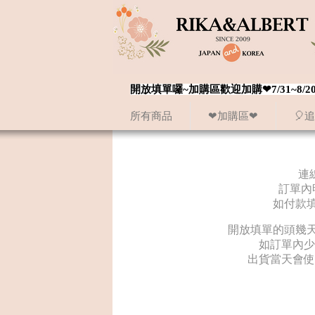
開放填單囉~加購區歡迎加購❤7/31~
所有商品
❤加購區❤
🎈