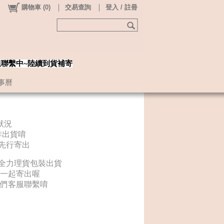
購物車
(
0
)
交易查詢
登入 / 註冊
姐聯繫中~陸續到貨補寄
事曆