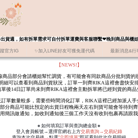
8/20出貨週，如有拆單需求可自付拆單運費與客服聯繫❤晚到商品與櫃
追蹤官方IG
✨加入LINE好友可獲免運代碼
最新消息&行