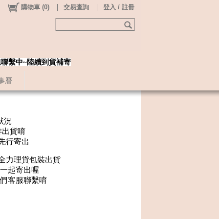
購物車
(
0
)
交易查詢
登入 / 註冊
姐聯繫中~陸續到貨補寄
事曆