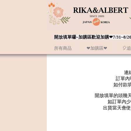
開放填單囉~加購區歡迎加購❤7/31~
所有商品
❤加購區❤
🎈