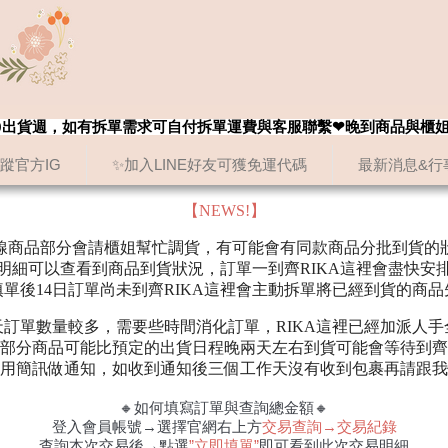
8/20出貨週，如有拆單需求可自付拆單運費與客服聯繫❤晚到商品與櫃
追蹤官方IG
✨加入LINE好友可獲免運代碼
最新消息&行