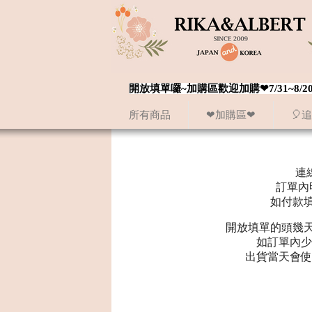
開放填單囉~加購區歡迎加購❤7/31~
所有商品
❤加購區❤
🎈