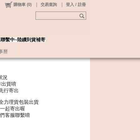
購物車
(
0
)
交易查詢
登入 / 註冊
姐聯繫中~陸續到貨補寄
事曆