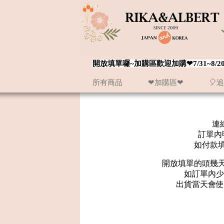
開放填單囉~加購區歡迎加購❤7/31~
所有商品
❤加購區❤
🎈