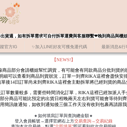
8/20出貨週，如有拆單需求可自付拆單運費與客服聯繫❤晚到商品與櫃
追蹤官方IG
✨加入LINE好友可獲免運代碼
最新消息&行