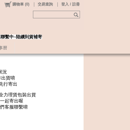
購物車
(
0
)
交易查詢
登入 / 註冊
姐聯繫中~陸續到貨補寄
事曆