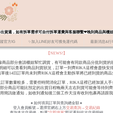
8/20出貨週，如有拆單需求可自付拆單運費與客服聯繫❤晚到商品與櫃
追蹤官方IG
✨加入LINE好友可獲免運代碼
最新消息&行