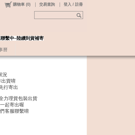
購物車
(
0
)
交易查詢
登入 / 註冊
姐聯繫中~陸續到貨補寄
事曆