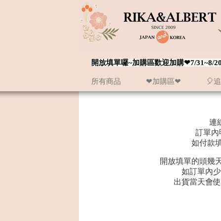
開放填單囉~加購區歡迎加購❤7/31~
所有商品
❤加購區❤
🎈