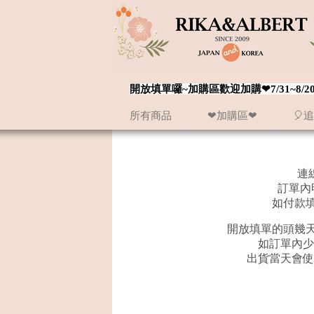
開放填單囉~加購區歡迎加購❤7/31~
所有商品
❤加購區❤
🎈