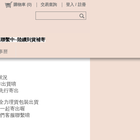
購物車
(
0
)
交易查詢
登入 / 註冊
姐聯繫中~陸續到貨補寄
事曆