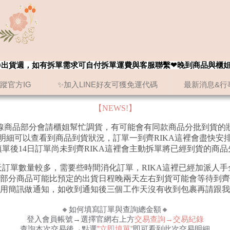
8/20出貨週，如有拆單需求可自付拆單運費與客服聯繫❤晚到商品與櫃
追蹤官方IG
✨加入LINE好友可獲免運代碼
最新消息&行