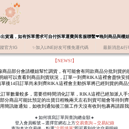
8/20出貨週，如有拆單需求可自付拆單運費與客服聯繫❤晚到商品與櫃
追蹤官方IG
✨加入LINE好友可獲免運代碼
最新消息&行