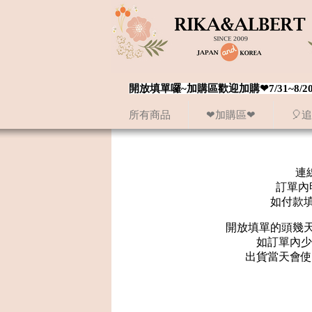
開放填單囉~加購區歡迎加購❤7/31~
所有商品
❤加購區❤
🎈