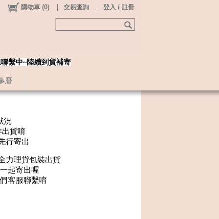
購物車
(
0
)
交易查詢
登入 / 註冊
姐聯繫中~陸續到貨補寄
事曆