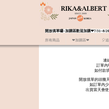
開放填單囉~加購區歡迎加購❤7/31~
所有商品
❤加購區❤
🎈