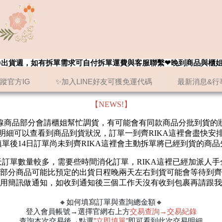
8/20出貨週，如有拆單需求可自付拆單運費與客服聯繫❤晚到商品與櫃
追蹤官方IG
✨加入LINE好友可獲免運代碼
最新消息&行