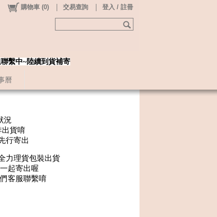
購物車
(
0
)
交易查詢
登入 / 註冊
姐聯繫中~陸續到貨補寄
事曆