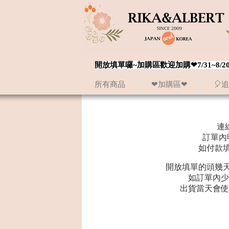
開放填單囉~加購區歡迎加購❤7/31~
所有商品
❤加購區❤
🎈