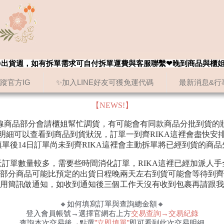
8/20出貨週，如有拆單需求可自付拆單運費與客服聯繫❤晚到商品與櫃
追蹤官方IG
✨加入LINE好友可獲免運代碼
最新消息&行