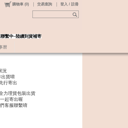
購物車
(
0
)
交易查詢
登入 / 註冊
姐聯繫中~陸續到貨補寄
事曆