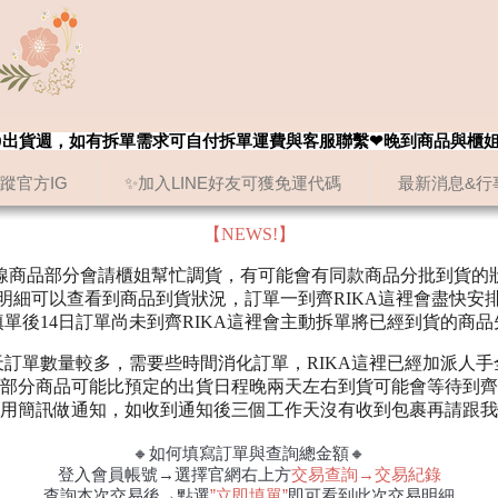
8/20出貨週，如有拆單需求可自付拆單運費與客服聯繫❤晚到商品與櫃
追蹤官方IG
✨加入LINE好友可獲免運代碼
最新消息&行