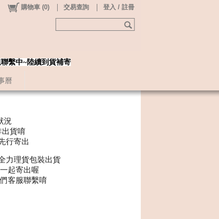
購物車
(
0
)
交易查詢
登入 / 註冊
姐聯繫中~陸續到貨補寄
事曆