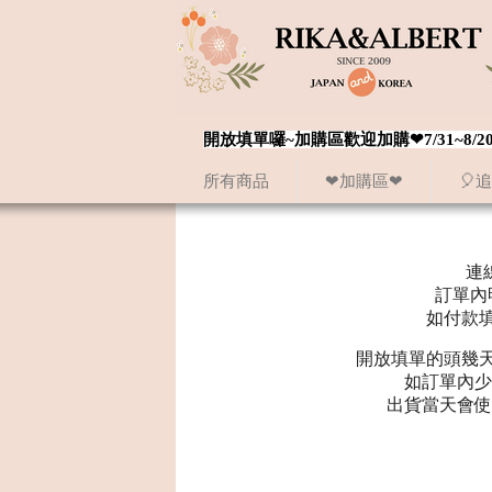
開放填單囉~加購區歡迎加購❤7/31~
所有商品
❤加購區❤
🎈