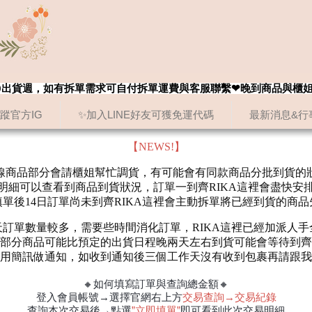
8/20出貨週，如有拆單需求可自付拆單運費與客服聯繫❤晚到商品與櫃
追蹤官方IG
✨加入LINE好友可獲免運代碼
最新消息&行