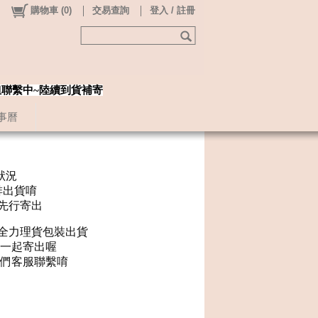
購物車
(
0
)
交易查詢
登入 / 註冊
姐聯繫中~陸續到貨補寄
事曆