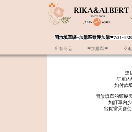
開放填單囉~加購區歡迎加購❤7/31~
所有商品
❤加購區❤
🎈