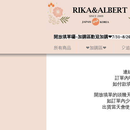
開放填單囉~加購區歡迎加購❤7/31~
所有商品
❤加購區❤
🎈