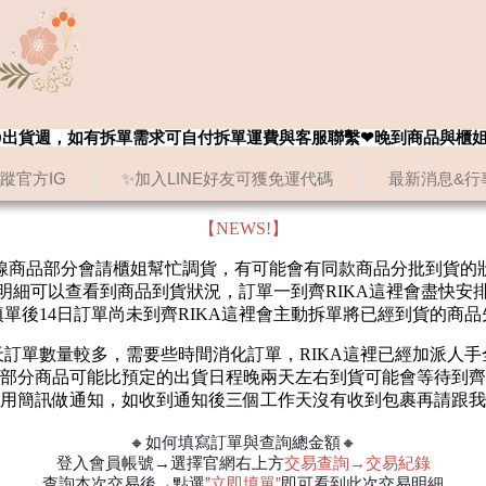
8/20出貨週，如有拆單需求可自付拆單運費與客服聯繫❤晚到商品與櫃
追蹤官方IG
✨加入LINE好友可獲免運代碼
最新消息&行