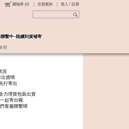
購物車
(
0
)
交易查詢
登入 / 註冊
姐聯繫中~陸續到貨補寄
事曆