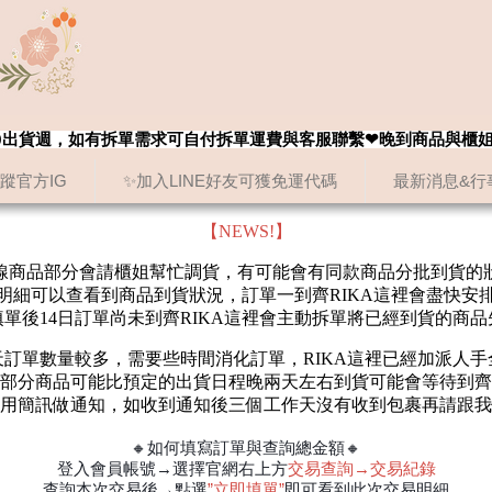
8/20出貨週，如有拆單需求可自付拆單運費與客服聯繫❤晚到商品與櫃
追蹤官方IG
✨加入LINE好友可獲免運代碼
最新消息&行