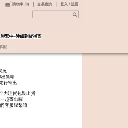
購物車
(
0
)
交易查詢
登入 / 註冊
姐聯繫中~陸續到貨補寄
事曆