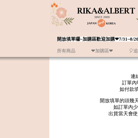
開放填單囉~加購區歡迎加購❤7/31~
所有商品
❤加購區❤
🎈