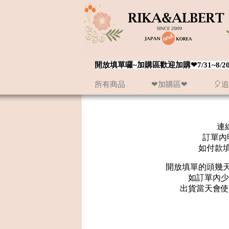
開放填單囉~加購區歡迎加購❤7/31~
所有商品
❤加購區❤
🎈