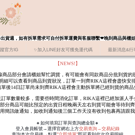
8/20出貨週，如有拆單需求可自付拆單運費與客服聯繫❤晚到商品與櫃
追蹤官方IG
✨加入LINE好友可獲免運代碼
最新消息&行