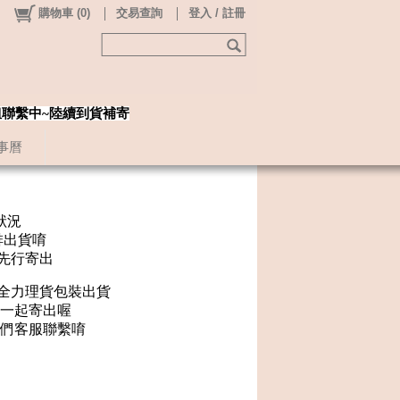
購物車
(
0
)
交易查詢
登入 / 註冊
姐聯繫中~陸續到貨補寄
事曆