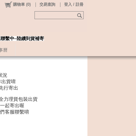
購物車
(
0
)
交易查詢
登入 / 註冊
姐聯繫中~陸續到貨補寄
事曆