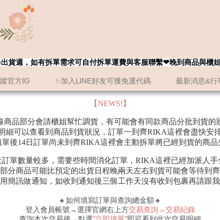
8/20出貨週，如有拆單需求可自付拆單運費與客服聯繫❤晚到商品與櫃
追蹤官方IG
✨加入LINE好友可獲免運代碼
最新消息&行