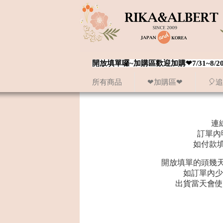
開放填單囉~加購區歡迎加購❤7/31~
所有商品
❤加購區❤
🎈