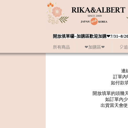
開放填單囉~加購區歡迎加購❤7/31~
所有商品
❤加購區❤
🎈