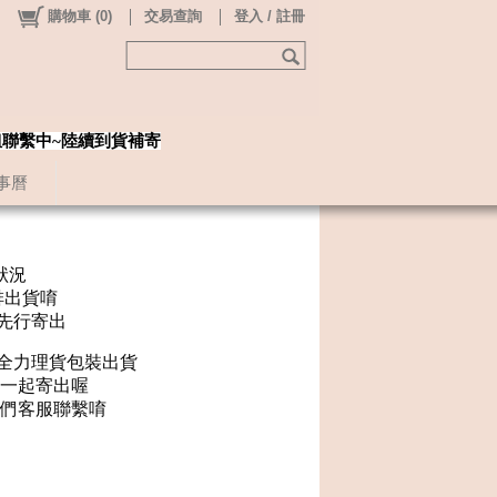
購物車
(
0
)
交易查詢
登入 / 註冊
姐聯繫中~陸續到貨補寄
事曆