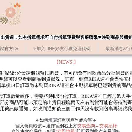
8/20出貨週，如有拆單需求可自付拆單運費與客服聯繫❤晚到商品與櫃
追蹤官方IG
✨加入LINE好友可獲免運代碼
最新消息&行