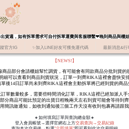
8/20出貨週，如有拆單需求可自付拆單運費與客服聯繫❤晚到商品與櫃
追蹤官方IG
✨加入LINE好友可獲免運代碼
最新消息&行