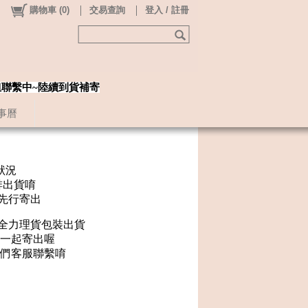
購物車
(
0
)
交易查詢
登入 / 註冊
姐聯繫中~陸續到貨補寄
事曆