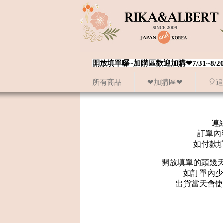
開放填單囉~加購區歡迎加購❤7/31~
所有商品
❤加購區❤
🎈