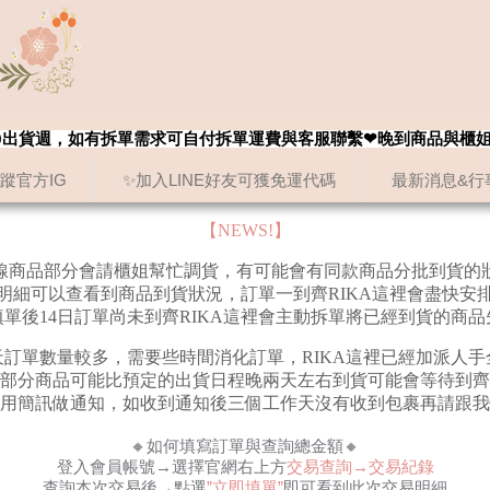
8/20出貨週，如有拆單需求可自付拆單運費與客服聯繫❤晚到商品與櫃
追蹤官方IG
✨加入LINE好友可獲免運代碼
最新消息&行