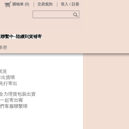
購物車
(
0
)
交易查詢
登入 / 註冊
姐聯繫中~陸續到貨補寄
事曆