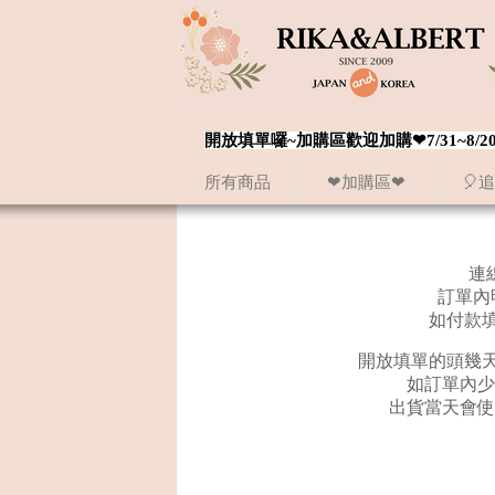
開放填單囉~加購區歡迎加購❤7/31~
所有商品
❤加購區❤
🎈