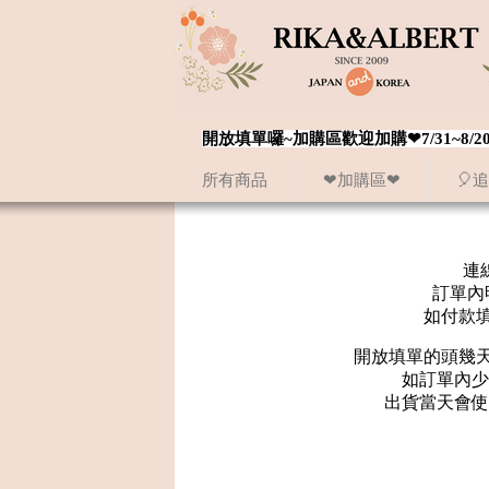
開放填單囉~加購區歡迎加購❤7/31~
所有商品
❤加購區❤
🎈