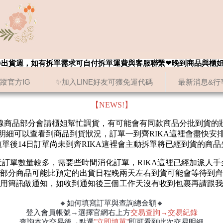
8/20出貨週，如有拆單需求可自付拆單運費與客服聯繫❤晚到商品與櫃
追蹤官方IG
✨加入LINE好友可獲免運代碼
最新消息&行