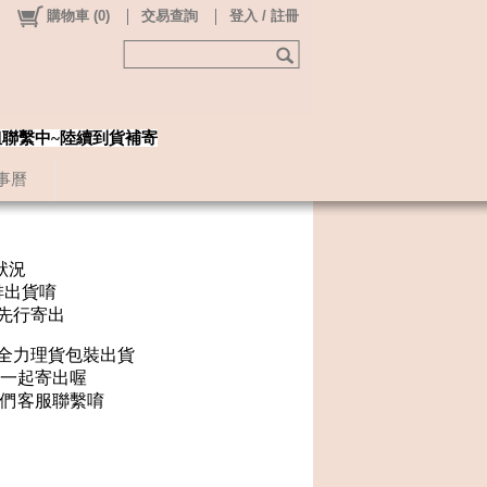
購物車
(
0
)
交易查詢
登入 / 註冊
姐聯繫中~陸續到貨補寄
事曆