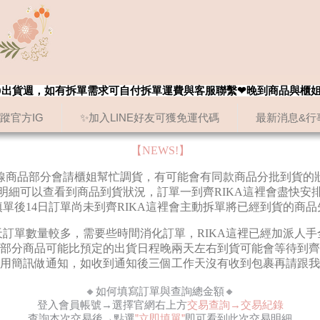
8/20出貨週，如有拆單需求可自付拆單運費與客服聯繫❤晚到商品與櫃
追蹤官方IG
✨加入LINE好友可獲免運代碼
最新消息&行