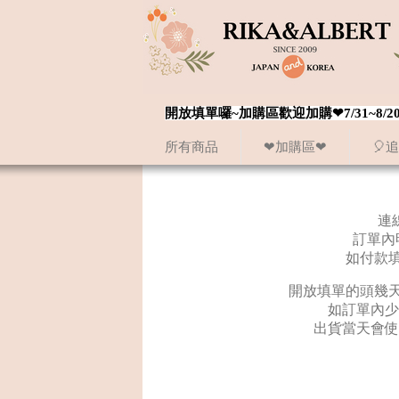
開放填單囉~加購區歡迎加購❤7/31~
所有商品
❤加購區❤
🎈