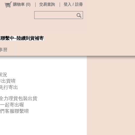
購物車
(
0
)
交易查詢
登入 / 註冊
姐聯繫中~陸續到貨補寄
事曆