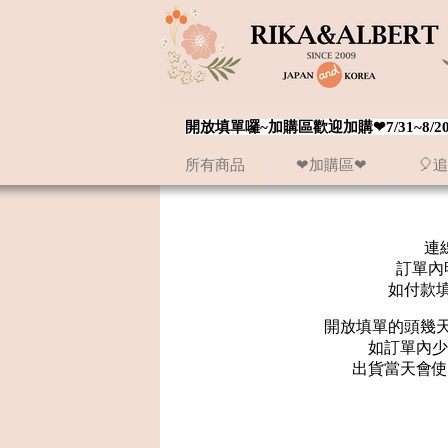
開放填單囉~加購區歡迎加購❤7/31~
所有商品
❤加購區❤
🎈