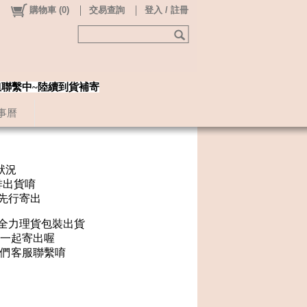
購物車
(
0
)
交易查詢
登入 / 註冊
姐聯繫中~陸續到貨補寄
事曆