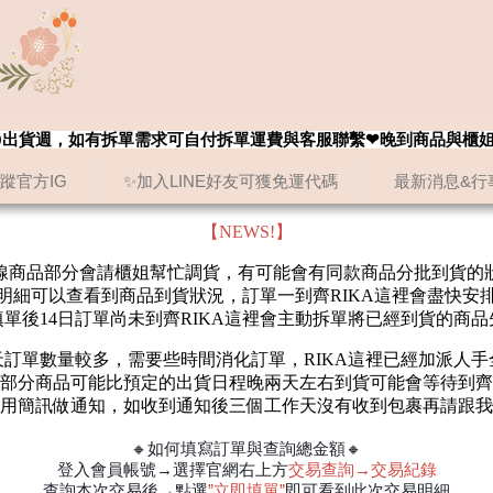
8/20出貨週，如有拆單需求可自付拆單運費與客服聯繫❤晚到商品與櫃
追蹤官方IG
✨加入LINE好友可獲免運代碼
最新消息&行