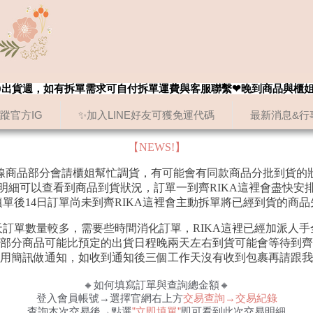
8/20出貨週，如有拆單需求可自付拆單運費與客服聯繫❤晚到商品與櫃
追蹤官方IG
✨加入LINE好友可獲免運代碼
最新消息&行