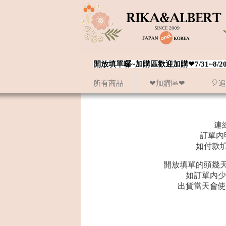
開放填單囉~加購區歡迎加購❤7/31~
所有商品
❤加購區❤
🎈