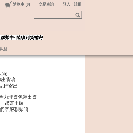
購物車
(
0
)
交易查詢
登入 / 註冊
姐聯繫中~陸續到貨補寄
事曆