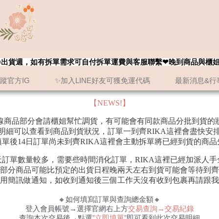
8/20出貨週，如有拆單需求可自付拆單運費與客服聯繫❤晚到商品與櫃
追蹤官方IG
✨加入LINE好友可獲免運代碼
最新消息&行