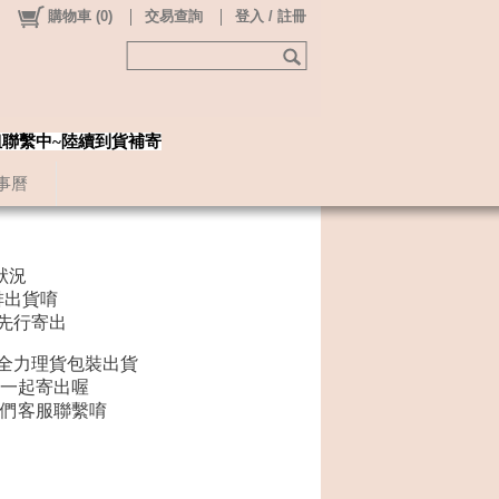
購物車
(
0
)
交易查詢
登入 / 註冊
姐聯繫中~陸續到貨補寄
事曆