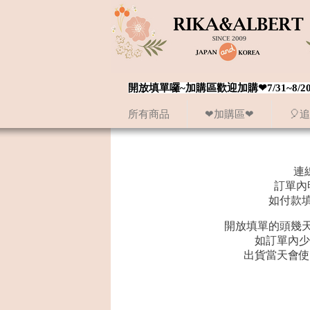
開放填單囉~加購區歡迎加購❤7/31~
所有商品
❤加購區❤
🎈