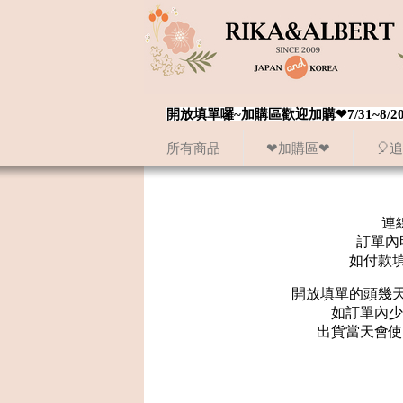
開放填單囉~加購區歡迎加購❤7/31~
所有商品
❤加購區❤
🎈