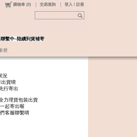
購物車
(
0
)
交易查詢
登入 / 註冊
姐聯繫中~陸續到貨補寄
事曆