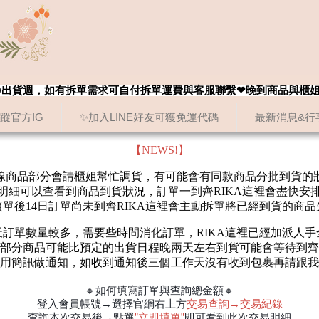
8/20出貨週，如有拆單需求可自付拆單運費與客服聯繫❤晚到商品與櫃
追蹤官方IG
✨加入LINE好友可獲免運代碼
最新消息&行