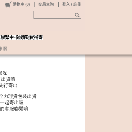
購物車
(
0
)
交易查詢
登入 / 註冊
姐聯繫中~陸續到貨補寄
事曆