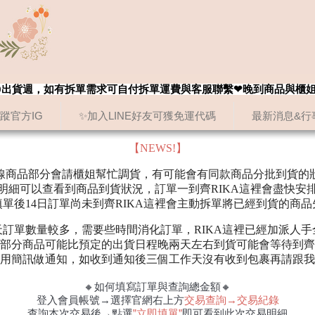
8/20出貨週，如有拆單需求可自付拆單運費與客服聯繫❤晚到商品與櫃
追蹤官方IG
✨加入LINE好友可獲免運代碼
最新消息&行