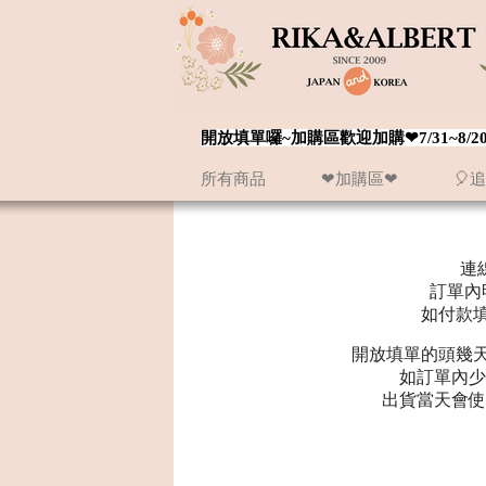
開放填單囉~加購區歡迎加購❤7/31~
所有商品
❤加購區❤
🎈