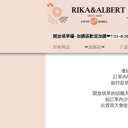
開放填單囉~加購區歡迎加購❤7/31~
所有商品
❤加購區❤
🎈