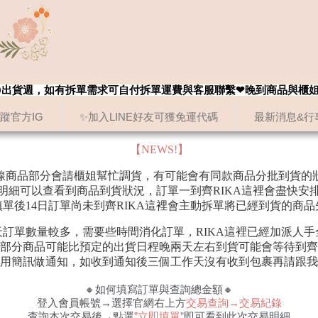
8/20出貨週，如有拆單需求可自付拆單運費與客服聯繫❤晚到商品與櫃
追蹤官方IG
✨加入LINE好友可獲免運代碼
最新消息&行