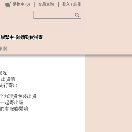
購物車
(
0
)
交易查詢
登入 / 註冊
姐聯繫中~陸續到貨補寄
事曆