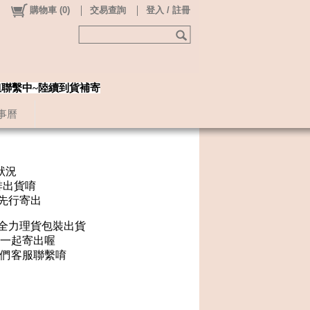
購物車
(
0
)
交易查詢
登入 / 註冊
姐聯繫中~陸續到貨補寄
事曆