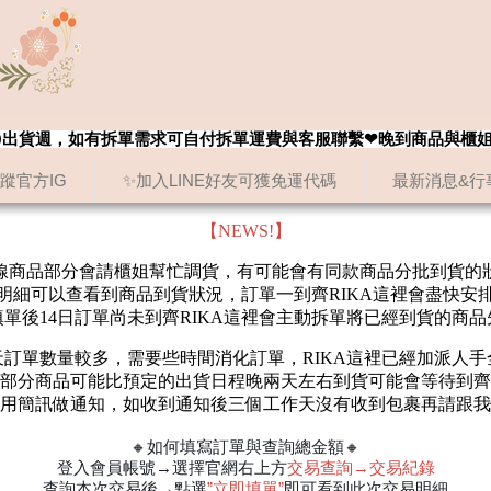
8/20出貨週，如有拆單需求可自付拆單運費與客服聯繫❤晚到商品與櫃
追蹤官方IG
✨加入LINE好友可獲免運代碼
最新消息&行