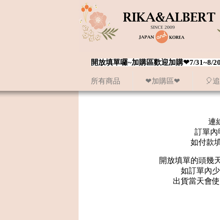
開放填單囉~加購區歡迎加購❤7/31~
所有商品
❤加購區❤
🎈