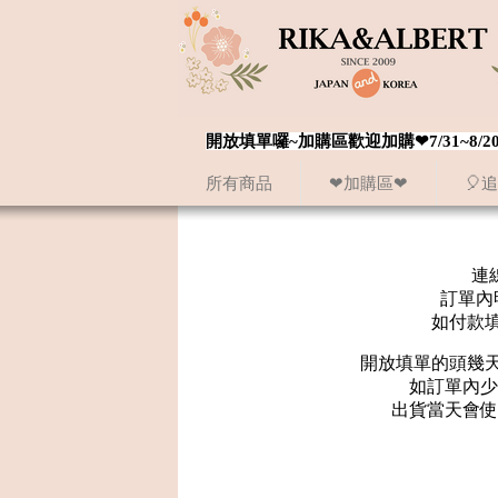
開放填單囉~加購區歡迎加購❤7/31~
所有商品
❤加購區❤
🎈