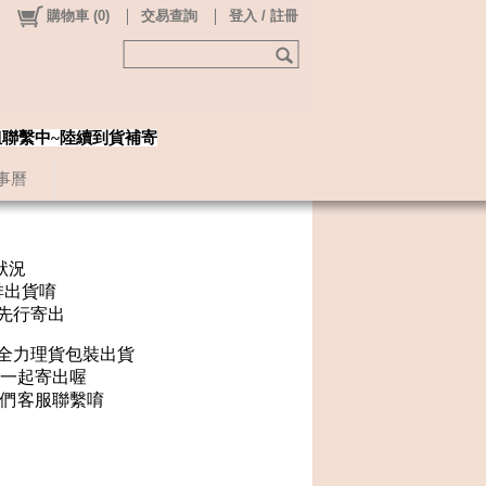
購物車
(
0
)
交易查詢
登入 / 註冊
姐聯繫中~陸續到貨補寄
事曆