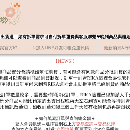
8/20出貨週，如有拆單需求可自付拆單運費與客服聯繫❤晚到商品與櫃
追蹤官方IG
✨加入LINE好友可獲免運代碼
最新消息&行