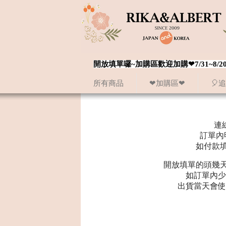
開放填單囉~加購區歡迎加購❤7/31~
所有商品
❤加購區❤
🎈