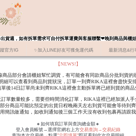
8/20出貨週，如有拆單需求可自付拆單運費與客服聯繫❤晚到商品與櫃
追蹤官方IG
✨加入LINE好友可獲免運代碼
最新消息&行