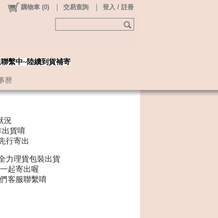
購物車
(
0
)
交易查詢
登入 / 註冊
姐聯繫中~陸續到貨補寄
事曆