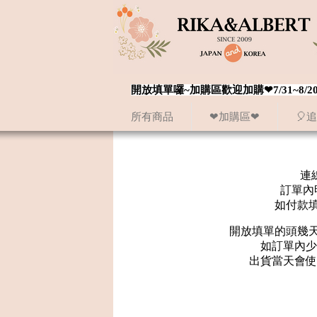
開放填單囉~加購區歡迎加購❤7/31~
所有商品
❤加購區❤
🎈