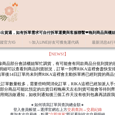
8/20出貨週，如有拆單需求可自付拆單運費與客服聯繫❤晚到商品與櫃
追蹤官方IG
✨加入LINE好友可獲免運代碼
最新消息&行