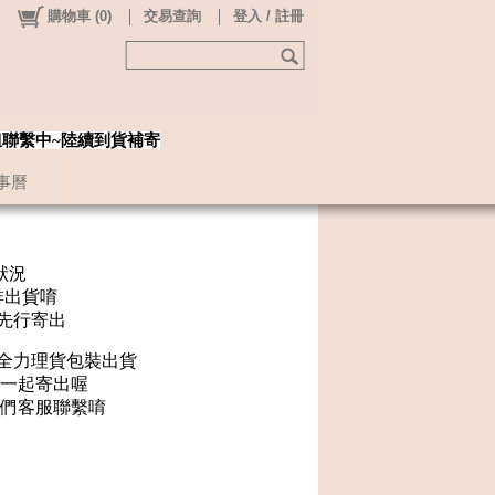
購物車
(
0
)
交易查詢
登入 / 註冊
姐聯繫中~陸續到貨補寄
事曆